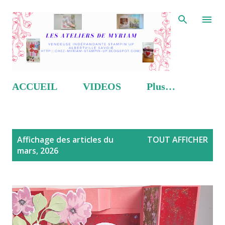
Accéder au contenu principal
ACCUEIL
VIDEOS
Plus…
A
Affichage des articles du
TOUT AFFICHER
r
mars, 2026
t
i
c
l
e
s